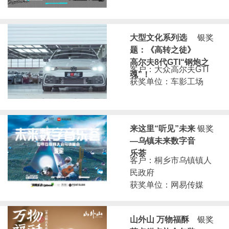
大型文化系列选
银奖
题：《高转之徒》
高尔夫8代GTI“钢炮之
客户：大众高尔夫GTI
魂”！
获奖单位：车影工场
来这里“听见”未来
银奖
—乌镇未来数字音
乐荟
客户：桐乡市乌镇镇人
民政府
获奖单位：网易传媒
山外山 万物福酥
银奖