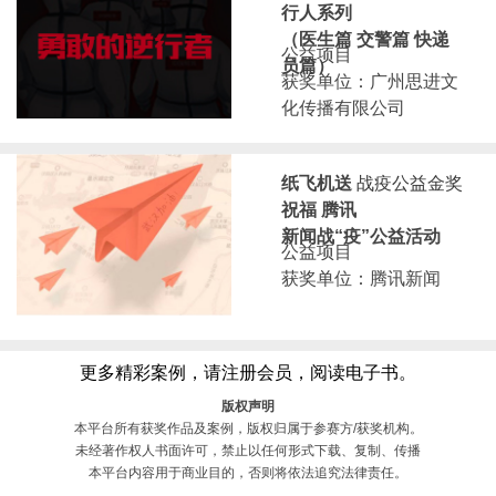
行人系列
（医生篇 交警篇 快递
公益项目
员篇）
获奖单位：广州思进文
化传播有限公司
纸飞机送
战疫公益金奖
祝福 腾讯
新闻战“疫”公益活动
公益项目
获奖单位：腾讯新闻
更多精彩案例，请注册会员，阅读电子书。
版权声明
本平台所有获奖作品及案例，版权归属于参赛方/获奖机构。
未经著作权人书面许可，禁止以任何形式下载、复制、传播
本平台内容用于商业目的，否则将依法追究法律责任。