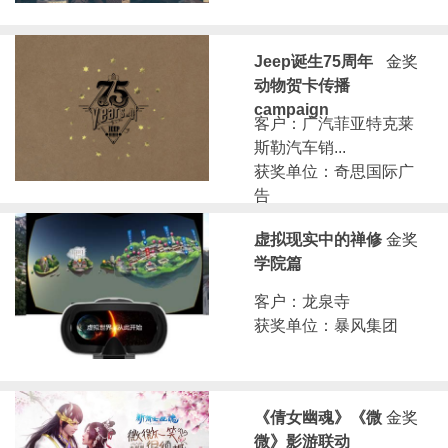
Jeep诞生75周年
金奖
动物贺卡传播
campaign
客户：广汽菲亚特克莱
斯勒汽车销...
获奖单位：奇思国际广
告
虚拟现实中的禅修
金奖
学院篇
客户：龙泉寺
获奖单位：暴风集团
《倩女幽魂》《微
金奖
微》影游联动