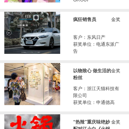
疯狂销售员
金奖
客户：东风日产
获奖单位：电通东派广
告
以物致心 做生活的
金奖
粉丝
客户：浙江天猫科技有
限公司
获奖单位：申通德高
“热辣”重庆味绝妙
金奖
配对江小白《火锅