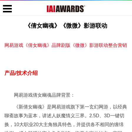
《倩女幽魂》《微微》影游联动
网易游戏《倩女幽魂》品牌剧版《微微》影游联动整合营销
产品/技术介绍
网易游戏倩女幽魂品牌背景：
《新倩女幽魂》是网易游戏旗下第一玄幻网游，以经典
聊斋故事为蓝本，讲述人妖魔情义三界。2.5D、3D一键切
换，10大职业20大主角独具特色，并提供各不相同的缠绵