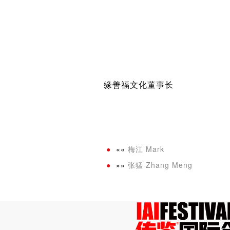
缘善福文化董事长
««
梅江 Mark
»»
张猛 Zhang Meng