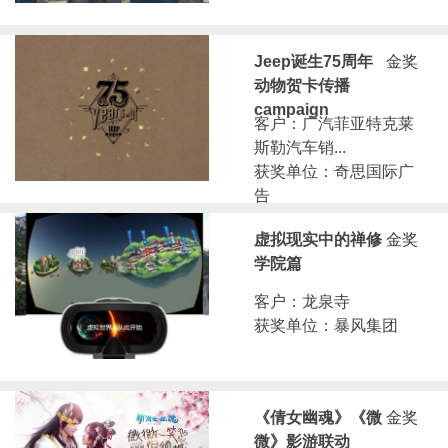
Jeep诞生75周年
金奖
动物贺卡传播
campaign
客户：广汽菲亚特克莱
斯勒汽车销...
获奖单位：奇思国际广
告
虚拟现实中的禅修
金奖
学院篇
客户：龙泉寺
获奖单位：暴风集团
《倩女幽魂》《微
金奖
微》影游联动