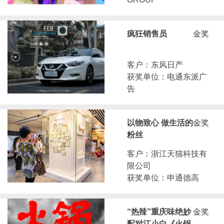
疯狂销售员
金奖
客户：东风日产
获奖单位：电通东派广
告
以物致心 做生活的
金奖
粉丝
客户：浙江天猫科技有
限公司
获奖单位：申通德高
“热辣”重庆味绝妙
金奖
配对江小白《火锅