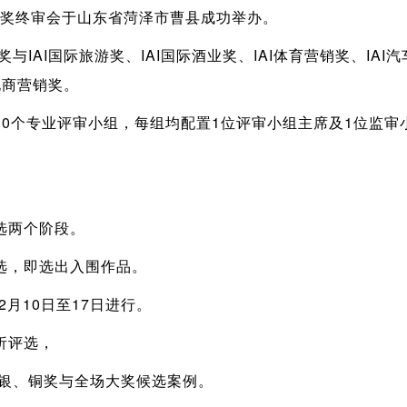
垂直奖终审会于山东省菏泽市曹县成功举办。
与IAI国际旅游奖、IAI国际酒业奖、IAI体育营销奖、IAI汽
I电商营销奖。
10个专业评审小组，每组均配置1位评审小组主席及1位监审
选两个阶段。
选，即选出入围作品。
2月10日至17日进行。
析评选，
、银、铜奖与全场大奖候选案例。