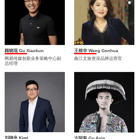
顾晓琨 Gu Xiaokun
王根华 Wang Genhua
网易传媒创新业务策略中心副
曲江文旅资深品牌运营官
总经理
刘骁舟 Kimi
古阿新 Gu Axin