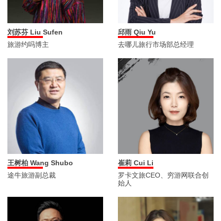
刘苏芬 Liu Sufen
邱雨 Qiu Yu
旅游约吗博主
去哪儿旅行市场部总经理
王树柏 Wang Shubo
崔莉 Cui Li
途牛旅游副总裁
罗卡文旅CEO、穷游网联合创
始人