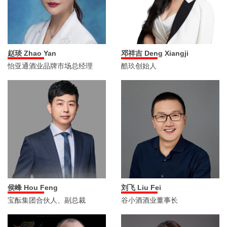
赵琰 Zhao Yan
邓祥吉 Deng Xiangji
怡亚通酒业品牌市场总经理
酷玖创始人
侯峰 Hou Feng
刘飞 Liu Fei
宝酝集团合伙人、副总裁
谷小酒酒业董事长