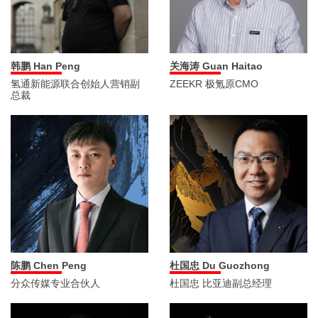
韩鹏 Han Peng
关海涛 Guan Haitao
氢通新能源联合创始人营销副
ZEEKR 极氪原CMO
总裁
陈鹏 Chen Peng
杜国忠 Du Guozhong
分众传媒专业合伙人
杜国忠 比亚迪副总经理