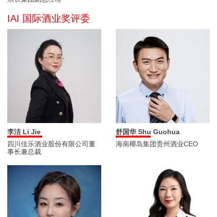
IAI 国际酒业奖评委
李洁 Li Jie
舒国华 Shu Guohua
四川佳乐酒业股份有限公司董
海南椰岛集团贵州酒业CEO
事长兼总裁