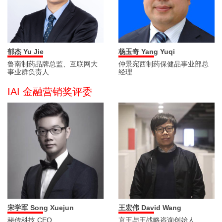
郁杰 Yu Jie
杨玉奇 Yang Yuqi
鲁南制药品牌总监、互联网大
仲景宛西制药保健品事业部总
事业群负责人
经理
IAI 金融营销奖评委
宋学军 Song Xuejun
王宏伟 David Wang
秘传科技 CEO
京王与王战略咨询创始人