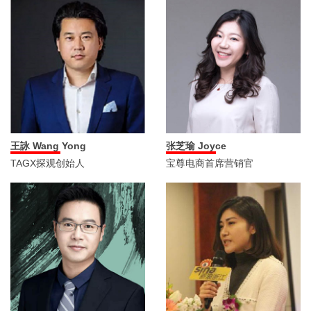
张芝瑜 Joyce
王詠 Wang Yong
宝尊电商首席营销官
TAGX探观创始人