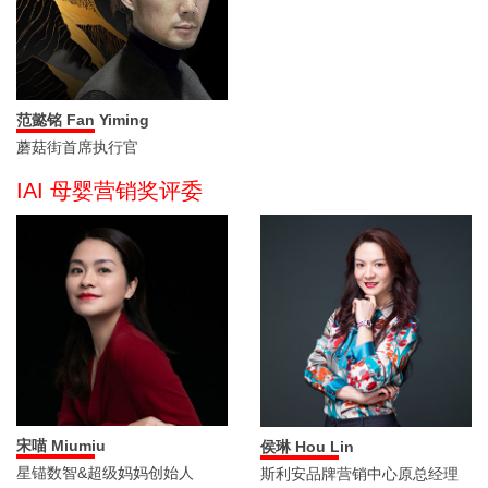
范懿铭 Fan Yiming
蘑菇街首席执行官
IAI 母婴营销奖评委
宋喵 Miumiu
侯琳 Hou Lin
星锚数智&超级妈妈创始人
斯利安品牌营销中心原总经理