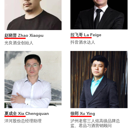
拉飞哥 La Feige
赵晓普 Zhao Xiaopu
抖音酒水达人
光良酒业创始人
夏成全 Xia Chengquan
徐郢 Xu Ying
洋河股份总经理助理
泸州老窖三人炫高级品牌总
监、君品习酒营销顾问