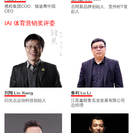
携程集团COO、猫途鹰中国
古阿新品牌创始人、贵州村T发
CEO
起人
IAI 体育营销奖评委
刘翔 Liu Xiang
鲁利 Lu Li
闪光点运动科技创始人
江苏鑫暄鲁实业发展有限公司
总经理