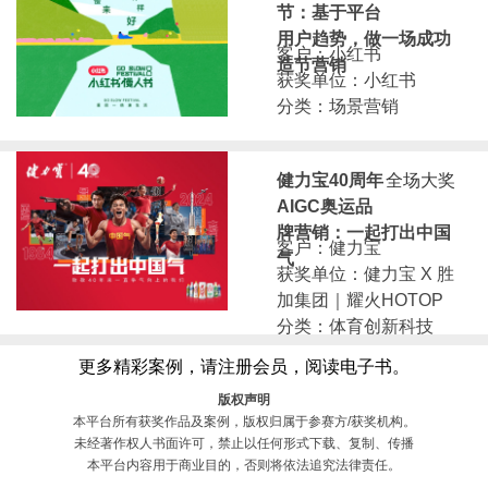
节：基于平台
用户趋势，做一场成功
客户：小红书
造节营销
获奖单位：小红书
分类：场景营销
健力宝40周年
全场大奖
AIGC奥运品
牌营销：一起打出中国
客户：健力宝
气
获奖单位：健力宝 X 胜
加集团｜耀火HOTOP
分类：体育创新科技
更多精彩案例，请注册会员，阅读电子书。
版权声明
本平台所有获奖作品及案例，版权归属于参赛方/获奖机构。
未经著作权人书面许可，禁止以任何形式下载、复制、传播
本平台内容用于商业目的，否则将依法追究法律责任。