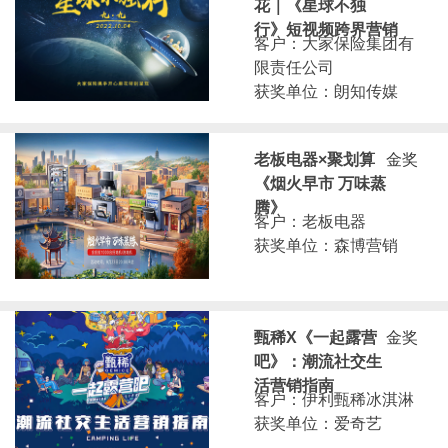
花｜《星球不独
行》短视频跨界营销
客户：大家保险集团有
限责任公司
获奖单位：朗知传媒
老板电器×聚划算
金奖
《烟火早市 万味蒸
腾》
客户：老板电器
获奖单位：森博营销
甄稀X《一起露营
金奖
吧》：潮流社交生
活营销指南
客户：伊利甄稀冰淇淋
获奖单位：爱奇艺