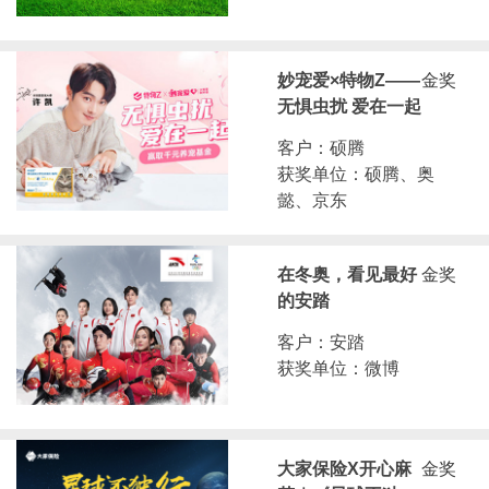
妙宠爱×特物Z——
金奖
无惧虫扰 爱在一起
客户：硕腾
获奖单位：硕腾、奥
懿、京东
在冬奥，看见最好
金奖
的安踏
客户：安踏
获奖单位：微博
大家保险X开心麻
金奖