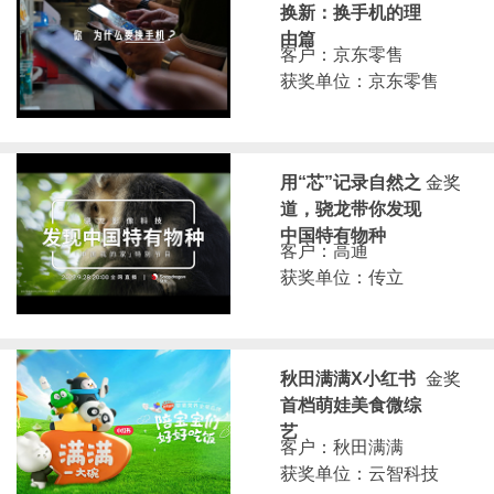
换新：换手机的理
由篇
客户：京东零售
获奖单位：京东零售
用“芯”记录自然之
金奖
道，骁龙带你发现
中国特有物种
客户：高通
获奖单位：传立
秋田满满X小红书
金奖
首档萌娃美食微综
艺
客户：秋田满满
获奖单位：云智科技