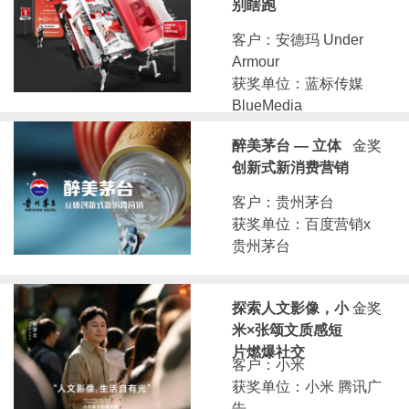
别瞎跑
客户：安德玛 Under
Armour
获奖单位：蓝标传媒
BlueMedia
醉美茅台 — 立体
金奖
创新式新消费营销
客户：贵州茅台
获奖单位：百度营销x
贵州茅台
探索人文影像，小
金奖
米×张颂文质感短
片燃爆社交
客户：小米
获奖单位：小米 腾讯广
告