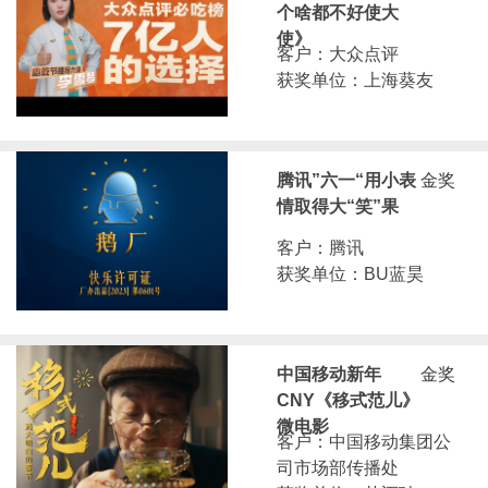
个啥都不好使大
使》
客户：大众点评
获奖单位：上海葵友
腾讯”六一“用小表
金奖
情取得大“笑”果
客户：腾讯
获奖单位：BU蓝昊
中国移动新年
金奖
CNY《移式范儿》
微电影
客户：中国移动集团公
司市场部传播处