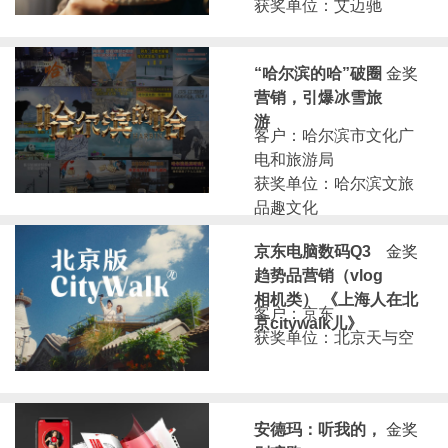
获奖单位：艾迈驰
“哈尔滨的哈”破圈
金奖
营销，引爆冰雪旅
游
客户：哈尔滨市文化广
电和旅游局
获奖单位：哈尔滨文旅
品趣文化
京东电脑数码Q3
金奖
趋势品营销（vlog
相机类） 《上海人在北
客户：京东
京citywalk儿》
获奖单位：北京天与空
安德玛：听我的，
金奖