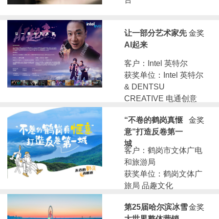
让一部分艺术家先
金奖
AI起来
客户：Intel 英特尔
获奖单位：Intel 英特尔
& DENTSU
CREATIVE 电通创意
“不卷的鹤岗真惬
金奖
意”打造反卷第一
城
客户：鹤岗市文体广电
和旅游局
获奖单位：鹤岗文体广
旅局 品趣文化
第25届哈尔滨冰雪
金奖
大世界整体营销