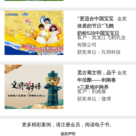
“更适合中国宝宝
金奖
体质的节日”飞鹤
奶粉528中国宝宝日
客户：黑龙江飞鹤乳业
有限公司
获奖单位：孔明科技
觅古蜀文明，品千
金奖
年佳酿——剑南春
×三星堆IP跨界
客户：剑南春
获奖单位：微博
更多精彩案例，请注册会员，阅读电子书。
版权声明