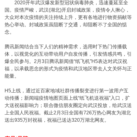
2020开年武汉爆发新型冠状病毒肺炎，迅速蔓延至全
国。疫情严峻，武汉(湖北)开启封城政策，疫情令人揪心，
大众对本次疫情的关注持续上升，更有各地进行物资捐献等
热心举动。封城政策虽阻断了交通，却阻断不了全国的惦
念。
腾讯新闻结合当下人们的精神需求，选用时下热门传播载
体，以视觉化的互动带动用户自发传播，引发情感共鸣，引
爆全民参与。2月3日腾讯新闻借“纸飞机”H5表达对武汉祝
福，以承载思念的形式为疫情和武汉地区带去人文关怀与正
能量。
H5上线，通过近百家地域社群传播裂变进行第一波用户互
动传播；新闻端疫情地图页面上线“纸飞机送祝福”入口，扩
大送祝福影响力；联合微信朋友圈定向武汉投放，给武汉送
上全国人民祝福。截止2月3日全国有726万热心网友为湖北
送出935万封祝福，祝福已送达320万湖北网友。