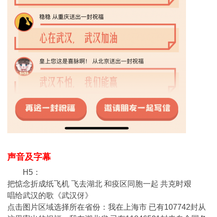
声音及字幕
H5：
把惦念折成纸飞机 飞去湖北 和疫区同胞一起 共克时艰
唱给武汉的歌《武汉伢》
点击图片区域选择所在省份：我在上海市 已有107742封从