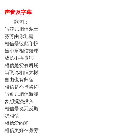
声音及字幕
歌词：
当花儿相信泥土
芬芳由你吐露
相信是彼此守护
当小草相信露珠
成长不再孤独
相信是爱有所属
当飞鸟相信大树
自由也有归宿
相信是不畏路途
当鱼儿相信海湖
梦想沉浸投入
相信是义无反顾
我相信
相信爱的光
相信美好在身旁