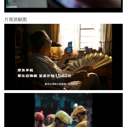
片尾抓帧图