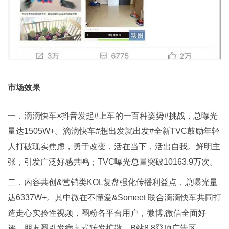
市场效果
一．滴滴快车×抖音发起#上车的一百种姿势#挑战，总曝光
量达1505W+。滴滴快车#想出发就出发#全新TVC鼓励年轻
人打破现实焦虑，勇于改变，活在当下，活出自我。鲜明主
张，引发广泛好感共鸣；TVC曝光总量突破10163.9万次。
二．内容共创&营销类KOL复盘强化传播利益点，总曝光量
达6337W+。其中微在不懂爱&Someet 联合滴滴快车共同打
造走心实验性视频，圈粉各平台用户，微博,微信全面好
评，朋友圈引发病毒式转发扩散，B站8.8登顶广告区