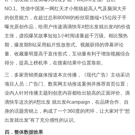
NO.1。凭借中国第一网红天才小熊猫超高人气及脑洞大开
的创意能力，在超过总和800W的粉丝双微端+15位段子手
曝光原创作品，给用户传递滴滴快车#想出发就出发#的价值
主张，虚拟爆笑故事短短1小时阅读量超千万级。相比预热
期，爆发期B站采用贴片投放形式。视频获得的弹幕评论
量、收藏量明显高于直传形式，互动量有利于增加视频综合
得分，提高上榜机率，在搜索结果中位置靠前。
三．多家营销类媒体报道本次传播，《现代广告》主动采访
项目人员；广告门、数英网主动推送案例并推荐首页位置；
业内人针对传播主题到创意内容都给出较高的正面评价。滴
滴快车这次的#想出发 就出发#campaign，在品牌合作、自
身的话题营销上，构成了一个360度的闭环，让大家对于“想
出发就出发”有了充分感性的认识。
四．整体数据效果