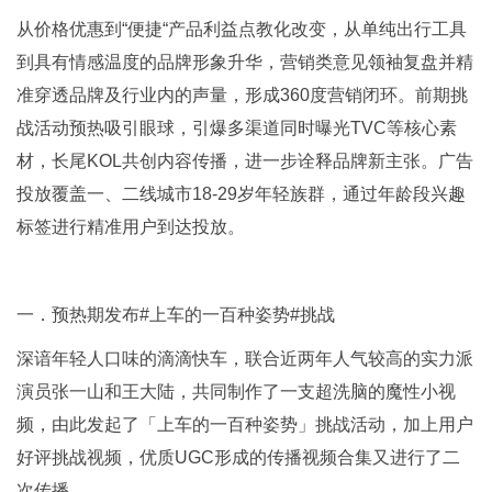
从价格优惠到“便捷“产品利益点教化改变，从单纯出行工具
到具有情感温度的品牌形象升华，营销类意见领袖复盘并精
准穿透品牌及行业内的声量，形成360度营销闭环。前期挑
战活动预热吸引眼球，引爆多渠道同时曝光TVC等核心素
材，长尾KOL共创内容传播，进一步诠释品牌新主张。广告
投放覆盖一、二线城市18-29岁年轻族群，通过年龄段兴趣
标签进行精准用户到达投放。
一．预热期发布#上车的一百种姿势#挑战
深谙年轻人口味的滴滴快车，联合近两年人气较高的实力派
演员张一山和王大陆，共同制作了一支超洗脑的魔性小视
频，由此发起了「上车的一百种姿势」挑战活动，加上用户
好评挑战视频，优质UGC形成的传播视频合集又进行了二
次传播。。