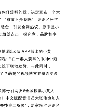
没有狗仔爆料的我，决定宣布一个大
黄”，“难道不是我吗”，评论区粉丝
造悬念，引发全网热议。原来是小
网友纷纷点击一探究竟，品牌和事
博晒出ofo APP截出的小黄
萌哒~”“在一群人羡慕的眼神中渐
线上线下联动发酵。与此同时，
路了？萌趣的视频博文在覆盖更多
发博号召网友#全城搜集小黄人
3》中文版配音演员大张伟也加入
 你去找鹿二爷换”，两家粉丝评论区