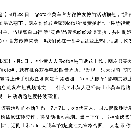
起”】6月28 日，@ofo小黄车官方微博发博为活动预热，“
，奖品诱惑下，网友纷纷转发猜测ofo的“最黄拍档”。“果然很
同学、马蜂窝自由行 等“黄色”品牌也纷纷发博支援，共同制
过ofo官方微博揭晓。#我们黄在一起#话题登上热门话题，
眼车】7月3日， #小黄人入侵ofo#热门话题上线，网友只要发
侵ofo#，就有机会获得电影限量周边。“发现一只大眼萌~萌
微博上传手机截图和网红车路透照。“ofo 大眼车” 影响力
页信息流发布短视频博文——什么？小黄人已经骑上小黄车跑
观，带动话题热度持续高涨。
随着活动的不断升温，7月7日，ofo代言人、国民偶像鹿晗
发粉丝疯狂转赞评，将活动推向高潮。当日下午，《神偷奶爸
”，还附上和“ofo 大眼车”的超魔性九宫格合照。“大老师