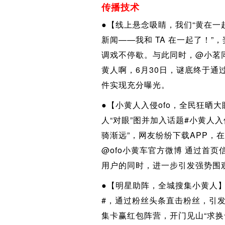
传播技术
●【线上悬念吸睛，我们“黄在一
新闻——我和 TA 在一起了！”
调戏不停歇。与此同时，@小茗
黄人啊，6月30日，谜底终于通
件实现充分曝光。
●【小黄人入侵ofo，全民狂晒大
人“对眼”图并加入话题#小黄人入
骑渐远”，网友纷纷下载APP，在
@ofo小黄车官方微博 通过首
用户的同时，进一步引发强势围
●【明星助阵，全城搜集小黄人】
#，通过粉丝头条直击粉丝，引
集卡赢红包阵营，开门见山“求换卡