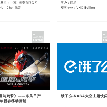
：三星（中国）投资有限公司
客户：网易
位：Cheil鹏泰
获奖单位：VHQ Beijing
度与鸡擎》——东风日产
饿了么-NASA太空主题快
17年新春移动营销