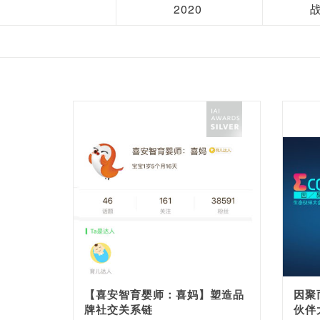
2020
【喜安智育婴师：喜妈】塑造品
因聚
牌社交关系链
伙伴