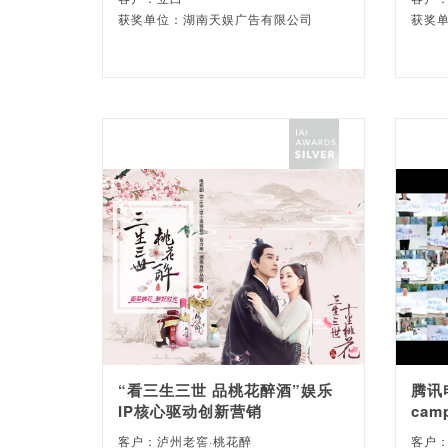
获奖单位：湖南天娱广告有限公司
获奖
“看三生三世 品桃花醉酒”娱乐
腾讯
IP核心驱动创新营销
cam
客户：泸州老窖·桃花醉
客户