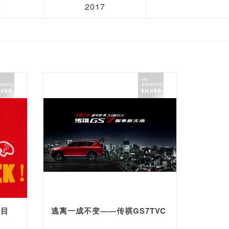
8
2017
项目
逃离一成不变——传祺GS7TVC