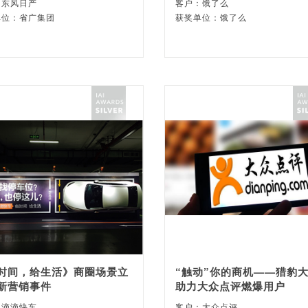
：东风日产
客户：饿了么
单位：省广集团
获奖单位：饿了么
时间，给生活》商圈场景立
“触动”你的商机——猎豹
新营销事件
助力大众点评燃爆用户
：滴滴快车
客户：大众点评