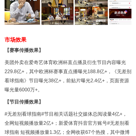
市场效果
【赛事传播效果】
美团外卖在爱奇艺体育欧洲杯直点播及衍生节目内容曝光
229.8亿+，其中欧洲杯赛事直点播曝光188.8亿+，《无差别
看球指南》节目曝光38亿+，前贴片曝光2.4亿+，页面资源
曝光量6000万+。
【节目传播效果】
#无差别看球指南#节目相关话题社交媒体总阅读量4亿+，
全网短视频播放量2亿+；新爱体育抖音官方账号#无差别看
球指南 短视频播放量1.3亿；全网收获67个热搜，其中微博