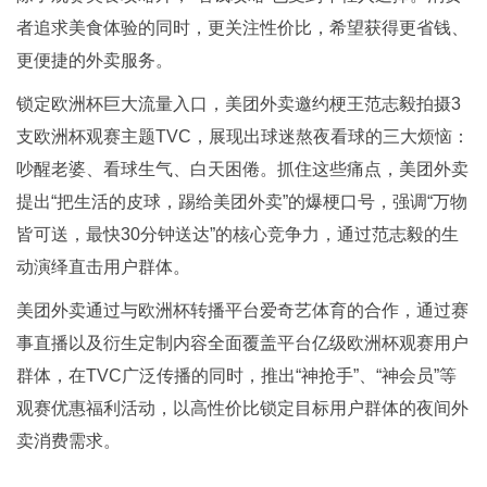
者追求美食体验的同时，更关注性价比，希望获得更省钱、
更便捷的外卖服务。
锁定欧洲杯巨大流量入口，美团外卖邀约梗王范志毅拍摄3
支欧洲杯观赛主题TVC，展现出球迷熬夜看球的三大烦恼：
吵醒老婆、看球生气、白天困倦。抓住这些痛点，美团外卖
提出“把生活的皮球，踢给美团外卖”的爆梗口号，强调“万物
皆可送，最快30分钟送达”的核心竞争力，通过范志毅的生
动演绎直击用户群体。
美团外卖通过与欧洲杯转播平台爱奇艺体育的合作，通过赛
事直播以及衍生定制内容全面覆盖平台亿级欧洲杯观赛用户
群体，在TVC广泛传播的同时，推出“神抢手”、“神会员”等
观赛优惠福利活动，以高性价比锁定目标用户群体的夜间外
卖消费需求。