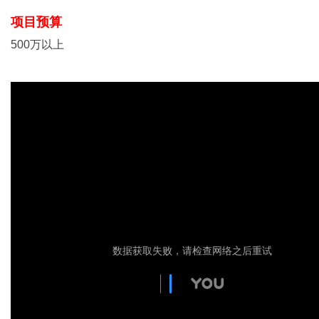
项目预算
500万以上