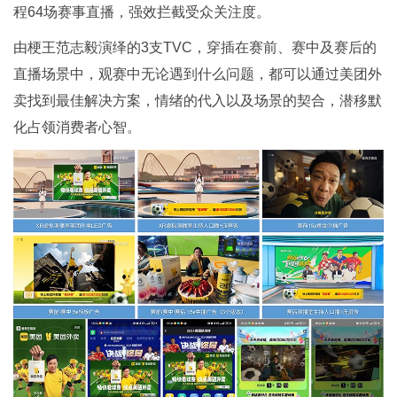
程64场赛事直播，强效拦截受众关注度。
由梗王范志毅演绎的3支TVC，穿插在赛前、赛中及赛后的
直播场景中，观赛中无论遇到什么问题，都可以通过美团外
卖找到最佳解决方案，情绪的代入以及场景的契合，潜移默
化占领消费者心智。