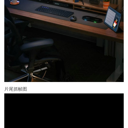
片尾抓帧图