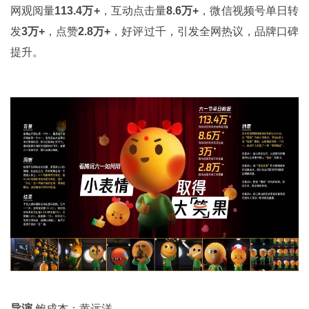
网观阅量
113.4万+
，互动点击量
8.6万
+
，微信视频号单日转
发
3万+
，点赞
2.8万+
，好评过千，引发全网热议，品牌口碑
提升。
导演
鲍成杰；黄远洋