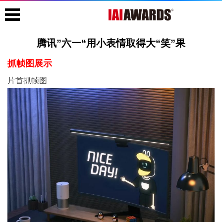
腾讯”六一“用小表情取得大“笑”果
抓帧图展示
片首抓帧图