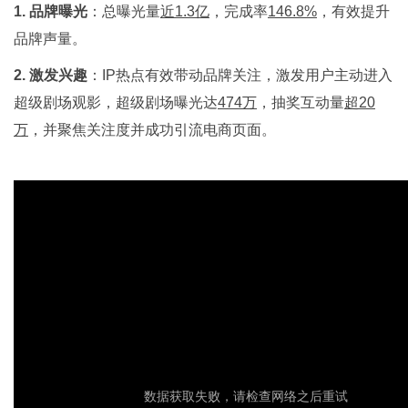
1. 品牌曝光
：总曝光量
近1.3亿
，完成率
146.8%
，有效提升
品牌声量。
2. 激发兴趣
：IP热点有效带动品牌关注，激发用户主动进入
超级剧场观影，超级剧场曝光达
474万
，抽奖互动量
超20
万
，并聚焦关注度并成功引流电商页面。