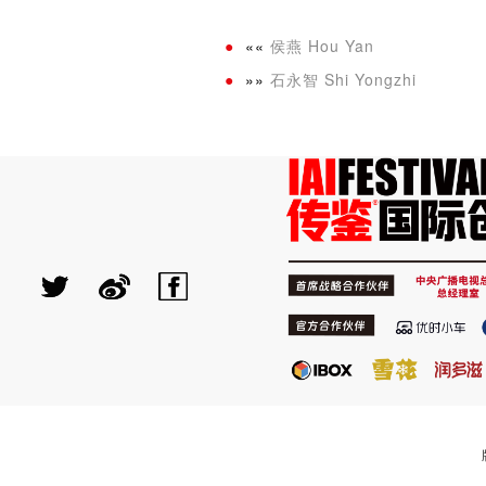
««
侯燕 Hou Yan
»»
石永智 Shi Yongzhi