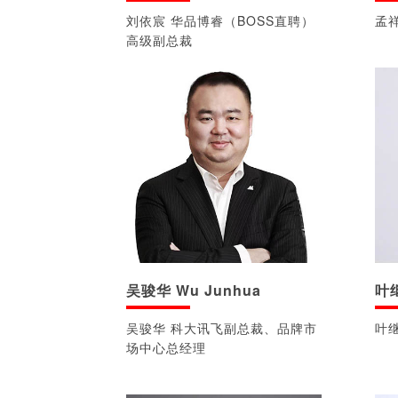
刘依宸 华品博睿（BOSS直聘）
孟
高级副总裁
吴骏华 Wu Junhua
叶继
吴骏华 科大讯飞副总裁、品牌市
叶
场中心总经理