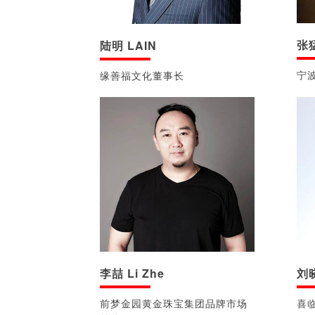
张猛
陆明 LAIN
宁
缘善福文化董事长
李喆 Li Zhe
刘晓
前梦金园黄金珠宝集团品牌市场
喜