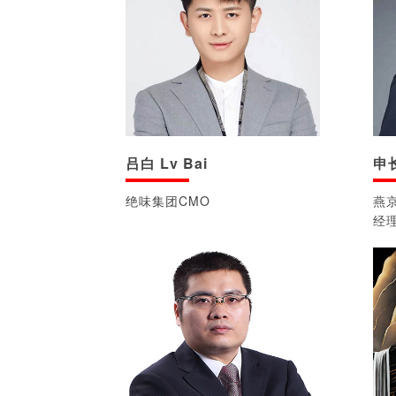
吕白 Lv Bai
申长
绝味集团CMO
燕
经