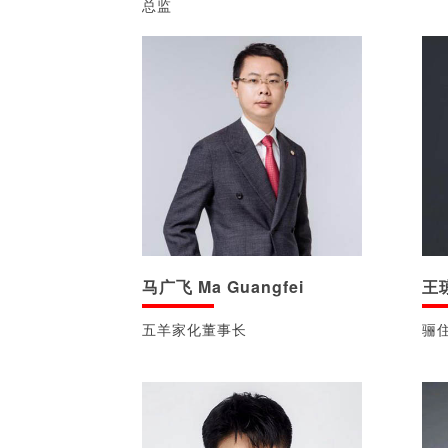
总监
马广飞 Ma Guangfei
王琼
五羊家化董事长
骊