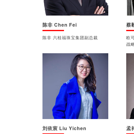
陈非 Chen Fei
蔡毅
陈非 六桂福珠宝集团副总裁
欧
战
刘依宸 Liu Yichen
孟祥