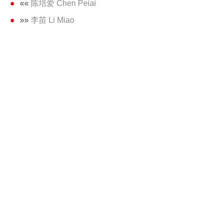
««
陈培爱 Chen Peiai
»»
李苗 Li Miao