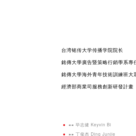
台湾铭传大学传播学院院长
銘傳大學廣告暨策略行銷學系專任
銘傳大學海外青年技術訓練班大眾
經濟部商業司服務創新研發計畫「
««
毕志健 Keyvin Bi
»»
丁俊杰 Ding Junjie