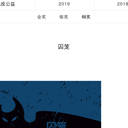
战疫公益
2019
201
金奖
银奖
铜奖
囚笼