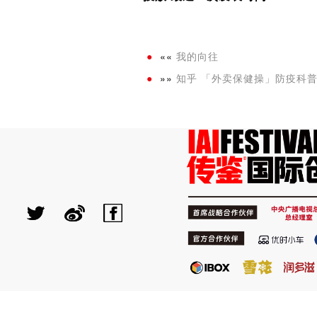
««
我的向往
»»
知乎 「外卖保健操」防疫科