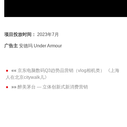
项目投放时间：
2023年7月
广告主
安德玛 Under Armour
««
京东电脑数码Q3趋势品营销（vlog相机类） 《上海
人在北京citywalk儿》
»»
醉美茅台 — 立体创新式新消费营销