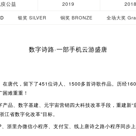
战疫公益
2019
201
LD
银奖 SILVER
铜奖 BRONZE
全场大奖 Gran
数字诗路·一部手机云游盛唐
在唐代，留下了451位诗人、1500多首诗歌作品。历经16
广困难重重！
字产品、数字基建、元宇宙营销四大科技改革手段，重建新“
浙江省数字化改革”目标。
PP、浙里办微信小程序、支付宝、线上唐诗之路小程序同步