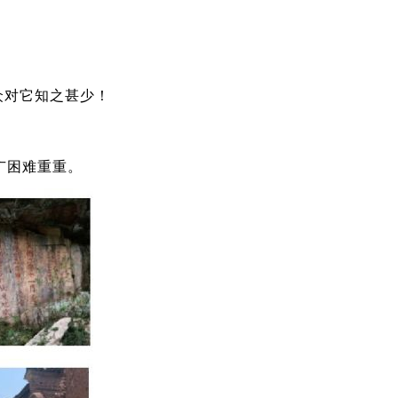
众对它知之甚少！
广困难重重。