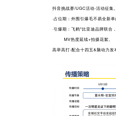
抖音挑战赛/UGC活动-活动征集
·占位期：外围引爆毛不易全新
·引爆期：飞鹤*比亚迪品牌联合
MV热度延续+拍摄花絮。
高举高打-配合十四五&脑动力