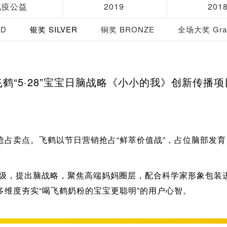
战疫公益
2019
201
LD
银奖 SILVER
铜奖 BRONZE
全场大奖 Gran
飞鹤“5·28”宝宝日脑战略《小小的我》创新传播项
抢占卖点。飞鹤以节日营销抢占“鲜萃价值战”，占位脑部发
级，提出脑战略，聚焦高端妈妈圈层，配合科学家形象包装
多维度夯实“喝飞鹤奶粉的宝宝更聪明”的用户心智。