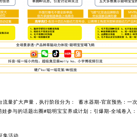
台流量扩大声量，执行阶段分为： 蓄水器期-官宣预热：一
萌娃参与的话题出圈#聪明宝宝养成计划；引爆期-全域卷入
征集活动