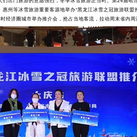
人们出门旅游的意愿强烈，冬季冰雪旅游正当时。第24届哈
、惠州等冰雪旅游重要客源地举办“黑龙江冰雪之冠旅游联盟
小时经济圈城市举办推介会，抢占当地客流，拉动周末省内周