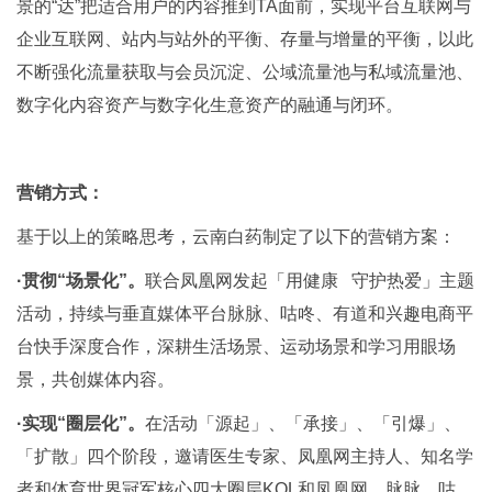
景的“达”把适合用户的内容推到TA面前，实现平台互联网与
企业互联网、站内与站外的平衡、存量与增量的平衡，以此
不断强化流量获取与会员沉淀、公域流量池与私域流量池、
数字化内容资产与数字化生意资产的融通与闭环。
营销方式：
基于以上的策略思考，云南白药制定了以下的营销方案：
·贯彻“场景化”。
联合凤凰网发起「用健康 守护热爱」主题
活动，持续与垂直媒体平台脉脉、咕咚、有道和兴趣电商平
台快手深度合作，深耕生活场景、运动场景和学习用眼场
景，共创媒体内容。
·实现“圈层化”。
在活动「源起」、「承接」、「引爆」、
「扩散」四个阶段，邀请医生专家、凤凰网主持人、知名学
者和体育世界冠军核心四大圈层KOL和凤凰网、脉脉、咕