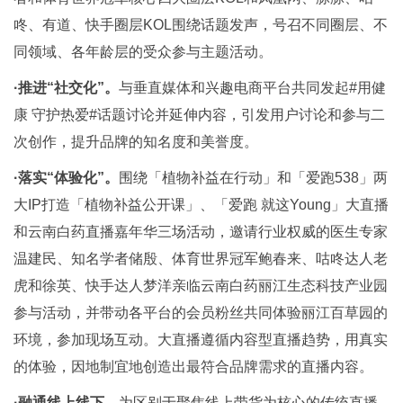
咚、有道、快手圈层KOL围绕话题发声，号召不同圈层、不
同领域、各年龄层的受众参与主题活动。
·推进“社交化”。
与垂直媒体和兴趣电商平台共同发起#用健
康 守护热爱#话题讨论并延伸内容，引发用户讨论和参与二
次创作，提升品牌的知名度和美誉度。
·落实“体验化”。
围绕「植物补益在行动」和「爱跑538」两
大IP打造「植物补益公开课」、「爱跑 就这Young」大直播
和云南白药直播嘉年华三场活动，邀请行业权威的医生专家
温建民、知名学者储殷、体育世界冠军鲍春来、咕咚达人老
虎和徐英、快手达人梦洋亲临云南白药丽江生态科技产业园
参与活动，并带动各平台的会员粉丝共同体验丽江百草园的
环境，参加现场互动。大直播遵循内容型直播趋势，用真实
的体验，因地制宜地创造出最符合品牌需求的直播内容。
·融通线上线下。
为区别于聚焦线上带货为核心的传统直播