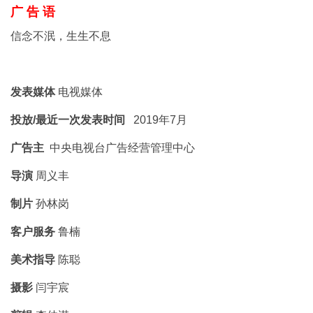
广 告 语
信念不泯，生生不息
发表媒体
电视媒体
投放/最近一次发表时间
2019年7月
广告主
中央电视台广告经营管理中心
导演
周义丰
制片
孙林岗
客户服务
鲁楠
美术指导
陈聪
摄影
闫宇宸