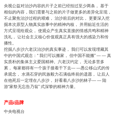
央视公益对治沙内容的片子之前已经拍过至少两条， 基于
相似的内容，我们需要与之前的片子做更多的差异化呈现，
不止聚焦治沙过程的艰难， 治沙前后的对比， 更要深入挖
掘本次原型人物真实故事中的精神内核， 并用贴近生活的
方式呈现给观众， 使观众产生真实直接的情感共鸣和精神
洗礼， 让社会主义核心价值观真正具有强大的感染力和传
播性。
挖掘八步沙六老汉治沙的真实事迹， 我们可以发现埋藏其
中的中国式观念：“ 我们可以搬家， 但中国不能搬” — — 真
实质朴的集体主义爱国精神。六老汉约定， 无论多苦多
累， 每家都得有一个孩子接着干下去— —愚公移山式的传
承观念， 水滴石穿的民族毅力石满临终前的遗愿， 让后人
在他死后一定埋在八步沙， 好看着八步沙的林子— — 陆
游“家祭无忘告乃翁” 式深挚的精神力量。
产品/品牌
中央电视台