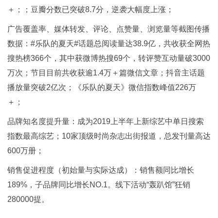
＋；；豆瓣分数已突破8.7分，逆袭大幅度上涨；
广告覆盖率、媒体转发、评论、点赞量、浏览量等截图传播
数据：#乐队的夏天#话题总阅读量达38.9亿，共收获全网热
搜热榜366个，其中获微博热搜69个，转评赞互动量破3000
万次；节目目前共收获逾1.4万＋篇微信文章；抖音主话题
播放量突破2亿次；《乐队的夏天》微信指数峰值226万
＋；
品牌知名度提升量：成为2019上半年上新综艺中单日搜索
指数最高综艺；10家顶级时尚杂志出街报道，总发刊量高达
600万册；
销售促进程度（初始量与实际达成）：销售额同比增长
189%，子品牌同比增长NO.1。线下活动“轰趴馆”狂销
280000提。