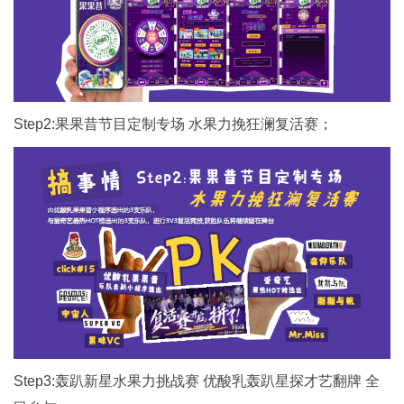
Step2:果果昔节目定制专场 水果力挽狂澜复活赛；
Step3:轰趴新星水果力挑战赛 优酸乳轰趴星探才艺翻牌 全