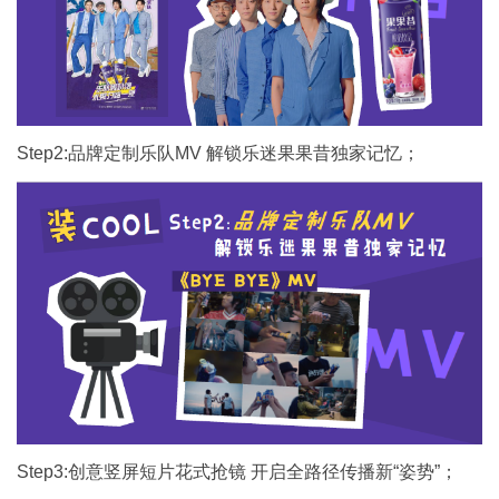
Step2:品牌定制乐队MV 解锁乐迷果果昔独家记忆；
Step3:创意竖屏短片花式抢镜 开启全路径传播新“姿势”；