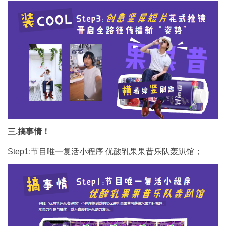
三.搞事情！
Step1:节目唯一复活小程序 优酸乳果果昔乐队轰趴馆；