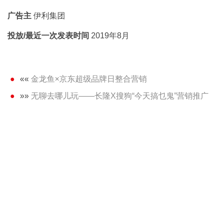
广告主
伊利集团
投放/最近一次发表时间
2019年8月
««
金龙鱼×京东超级品牌日整合营销
»»
无聊去哪儿玩——长隆X搜狗“今天搞乜鬼”营销推广