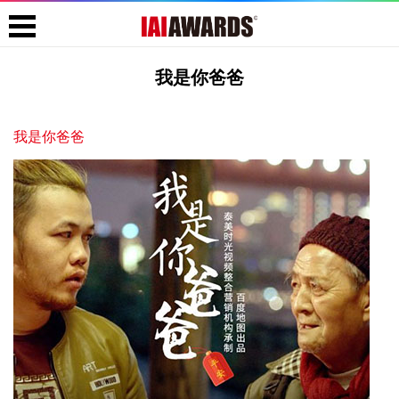
我是你爸爸
我是你爸爸