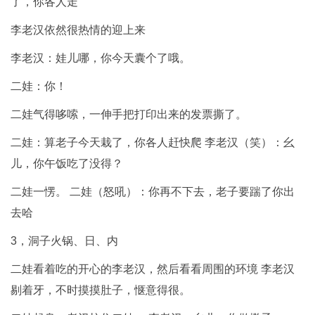
了，你各人走
李老汉依然很热情的迎上来
李老汉：娃儿哪，你今天囊个了哦。
二娃：你！
二娃气得哆嗦，一伸手把打印出来的发票撕了。
二娃：算老子今天栽了，你各人赶快爬 李老汉（笑）：幺
儿，你午饭吃了没得？
二娃一愣。 二娃（怒吼）：你再不下去，老子要踹了你出
去哈
3，洞子火锅、日、内
二娃看着吃的开心的李老汉，然后看看周围的环境 李老汉
剔着牙，不时摸摸肚子，惬意得很。