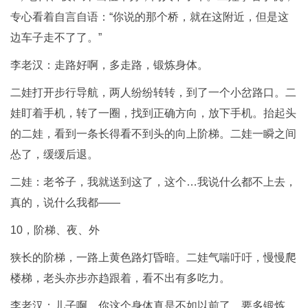
专心看着自言自语：“你说的那个桥，就在这附近，但是这
边车子走不了了。”
李老汉：走路好啊，多走路，锻炼身体。
二娃打开步行导航，两人纷纷转转，到了一个小岔路口。二
娃盯着手机，转了一圈，找到正确方向，放下手机。抬起头
的二娃，看到一条长得看不到头的向上阶梯。二娃一瞬之间
怂了，缓缓后退。
二娃：老爷子，我就送到这了，这个…我说什么都不上去，
真的，说什么我都——
10，阶梯、夜、外
狭长的阶梯，一路上黄色路灯昏暗。二娃气喘吁吁，慢慢爬
楼梯，老头亦步亦趋跟着，看不出有多吃力。
李老汉：儿子啊，你这个身体真是不如以前了，要多锻炼