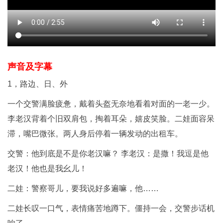
声音及字幕
1，路边、日、外
一个交警满脸疲惫，戴着头盔无奈地看着对面的一老一少。
李老汉背着个旧双肩包，掏着耳朵，嬉皮笑脸。二娃面容呆
滞，嘴巴微张。两人身后停着一辆发动的出租车。
交警：他到底是不是你老汉嘛？ 李老汉：是撒！我逗是他
老汉！他也是我幺儿！
二娃：警察哥儿，要我说好多遍嘛，他……
二娃长叹一口气，表情痛苦地蹲下。僵持一会，交警步话机