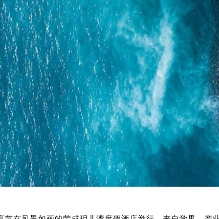
牌创享节在风景如画的荣成玥儿湾度假酒店举行。来自学界、产