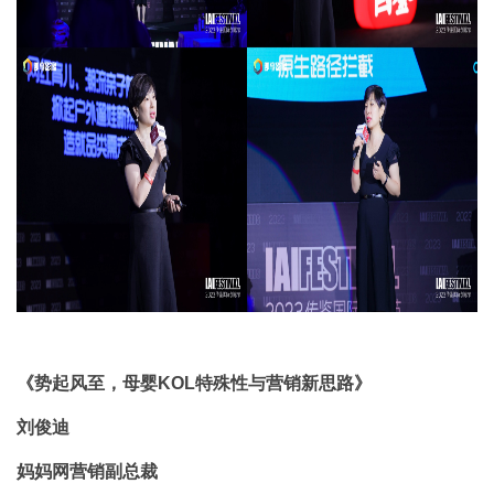
《势起风至，母婴KOL特殊性与营销新思路》
刘俊迪
妈妈网营销副总裁