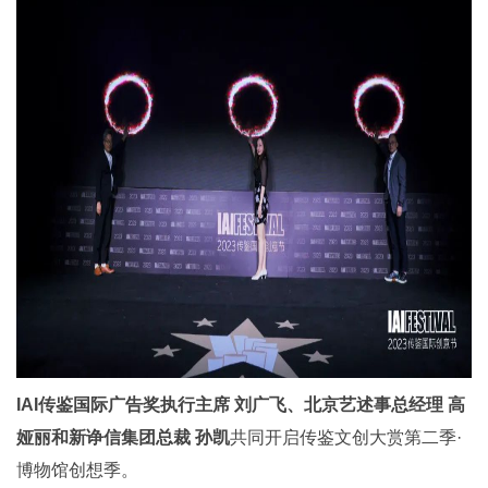
IAI传鉴国际广告奖执行主席 刘广飞、北京艺述事总经理 高
娅丽和新诤信集团总裁 孙凯
共同开启传鉴文创大赏第二季·
博物馆创想季。