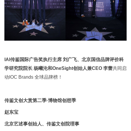
IAI传鉴国际广告奖执行主席 刘广飞、北京国信品牌评价科
学研究院院长 杨曦沦和OneSight创始人兼CEO 李蕾
共同启
动IOC Brands 全球品牌榜！
传鉴文创大赏第二季·博物馆创想季
赵东宝
北京艺述事创始人、传鉴文创院理事