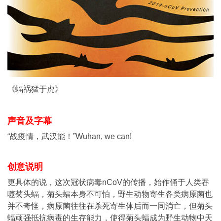
《蝠祸猛于虎》
声音及字幕
“战疫情，武汉能！”Wuhan, we can!
创意说明
更具体的说，这次冠状病毒nCoV的传播，始作俑于人类吞
噬菊头蝠，菊头蝠本身不可怕，野生动物寄生各类病原菌也
并不奇怪，病原菌往往在杀死寄生体后而一同消亡，但菊头
蝠顽强抵抗病毒的生存能力，使得菊头蝠成为野生动物中天