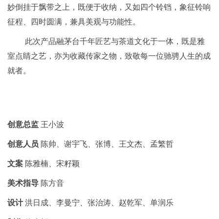
妙倒挂于飘带之上，既便于收纳，又如四个铃铛，象征铃响
征程、四时圆满，兼具美观与功能性。
此次产品融茅台千年匠艺与茶道文化于一体，既是雅
室点睛之艺，亦为收藏传家之物，致敬每一位驰骋人生的成
就者。
创意总监
王小波
创意人员
陈帅、谢宇飞、张博、王文杰、孟繁哲
文案
陈雅楠、宋籽颖
美术指导
陈方音
设计
洪日成、李曼宁、张治涛、赵乾军、单润乐