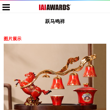
跃马鸣祥
图片展示