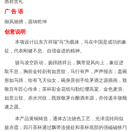
惠群贵礼
广 告 语
御风驰骋，器纳乾坤
创意说明
本项设计以东方祥瑞“马”为载体，马在中国是成功的象
征，代表刚健不息、自强奋进的精神。
骏马凌空跃动，扬蹄踏祥云，飘带迎风向上，象征进
取不息，胸前金铃刻有如意纹，马行有声，声声报吉；盖碗
形如马蹄，绘有飞天仙女，碗身原创手绘茅酒之源插画，致
敬百年匠心传承；茶杯彩金花纸勾勒红缨高粱、金色麦浪、
如意云纹、赤水河纹，既致敬茅台酿酒本源，亦传递丰饶顺
遂之愿。
本产品黄铜铸造，通体古法烧色工艺，光泽流转间似
披赤霞；四只茶杯通过飘带连接处和茶杯底部的强磁磁铁巧