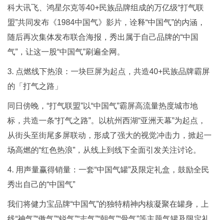
科大讯飞、鸿星尔克等40+民族品牌组成的万亿级“打气联
盟”共同发布《1984中国气》影片，诠释“中国气”的内涵，
随后再次集体发布联合海报，秀出属于自己品牌的“中国
气”，让这一股“中国气”刷遍全网。
3. 点燃线下热浪：一块巨屏为起点，共造40+民族品牌霸屏
的「打气之路」
同日傍晚，“打气联盟”以“中国气”霸屏高流量热度城市地
标，共造一条“打气之路”。以杭州西湖“亚洲天幕”为起点，
从街头至街尾多屏联动，形成了强大的视觉冲击力，掀起一
场高燃的“红色热浪”，从线上到线下全面引发关注讨论。
4. 用声量赢得销量：一套“中国气罐”及限定礼盒，鼓励全民
秀出自己的“中国气”
我们将健力宝品牌“中国气”的独特精神内核凝聚在罐身，上
线“神气”“傲气”“锐气”“志气”“朝气”“骨气”等主题气罐及限定礼