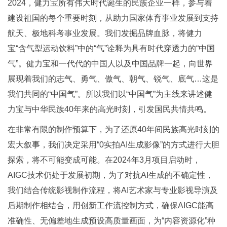
2024，健力宝所有伟大时代诞生的民族企业一样，参与着
建设祖国的每个重要时刻，从助力国家体育事业发展到支持
航天、极地科考事业发展。我们发掘品牌血脉，将健力
宝“含气型运动饮料”中的“气”诠释为具有时代穿透力的“中国
气”。健力宝和一代代的中国人以及中国品牌一起，向世界
展现着我们的志气、勇气、傲气、朝气、锐气、底气…这是
我们共同的“中国气”。所以我们以“中国气”为主线来讲述健
力宝与中华民族40年来的高光时刻，引发国民共情共鸣。
在非常有限的制作预算下，为了还原40年间民族高光时刻的
宏大叙事，我们决定采用“0实拍AI生成影像”的方式进行大胆
探索，将不可能变成可能。在2024年3月项目启动时，
AIGC技术仍处于发展初期，为了对抗AI生成的不确定性，
我们结合传统影视制作流程，将AI艺术家与专业影视导演及
后期制作相结合，用创新工作流控制方式，确保AIGC能高
准确性、无偏差地生成预设高质量画面，为“内容资源化”种