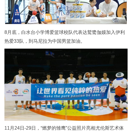
8月底，白水台小学博爱篮球校队代表达鹫鹭伽嫫加入伊利
热爱33队，到马尼拉为中国男篮加油。
11月24日-29日，“燃梦的雏鹰”公益照片亮相尤伦斯艺术体