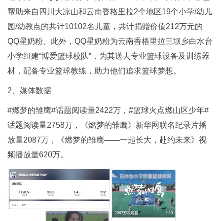
帮助来自四川大凉山和云南香格里拉2个地区19个小学/幼儿
园/幼教点的共计10102名儿童，共计捐赠价值212万元的
QQ星奶粉。此外，QQ星奶粉为云南香格里拉三坝乡白水台
小学组建“博爱篮球校队”，为其送去专业篮球设备及训练器
材，配备专业篮球教练，助力他们追求篮球梦想。
2、媒体数据
#燃梦的雏鹰#话题阅读量2422万，#篮球火点燃山区少年#
话题阅读量2758万，《燃梦的雏鹰》新华网联名纪录片播
放量2087万，《燃梦的雏鹰——一起长大，赴约未来》视
频播放量620万。