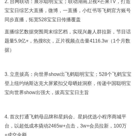
2. 台网联动：展示聪明宝宝；联动湖南卫视×芒果TV，打造
宝宝日综艺大直播，微博，一直播，小红书等飞鹤官方账号
同步直播，拓宽528宝宝日传播覆盖
直播综艺数据突围周末综艺档，实现兴趣人群拉新，节目话
题量5.9亿+，热搜8次，正片视频点击量4116.3w（1个月数
据）
3. 立意拔高：向世界show出飞鹤聪明宝宝；528个飞鹤宝宝
登上纽约纳斯达克大屏紧扣父母晒娃洞察，传递中国聪明宝
宝向世界show出强大，拔高宝宝日主旨
4. 首次打通飞鹤母品牌和星妈会、星妈优选小程序商城平
台，以超低成本撬动2465w+点击，3w+会员拉新，100万
+成交金额