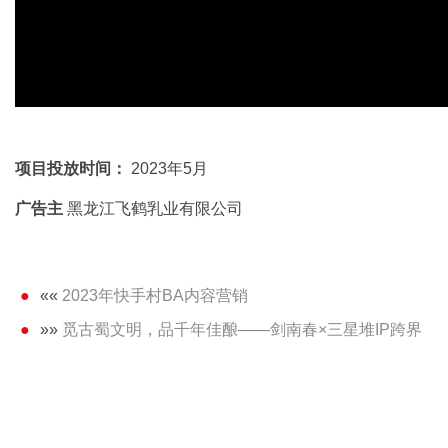
项目投放时间：
2023年5月
广告主
黑龙江飞鹤乳业有限公司
««
2023年快手村BA内容营销
»»
觅古蜀文明，品千年佳酿——剑南春×三星堆IP跨界