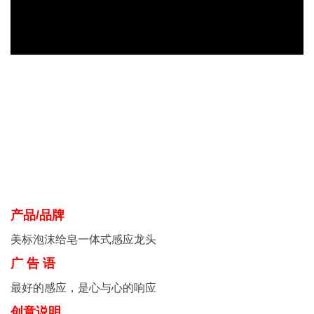
产品/品牌
美标泡沫给皂一体式感应龙头
广 告 语
最好的感应，是心与心的响应
创意说明