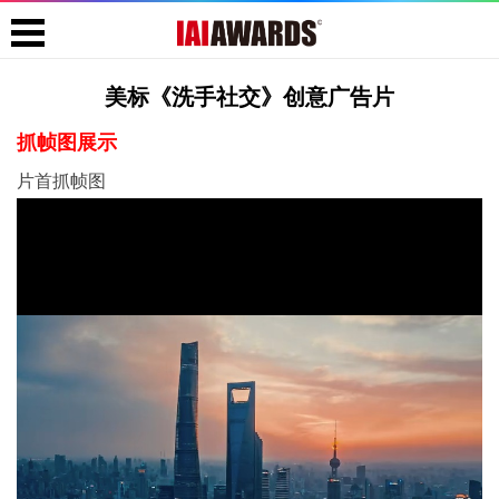
美标《洗手社交》创意广告片
抓帧图展示
片首抓帧图