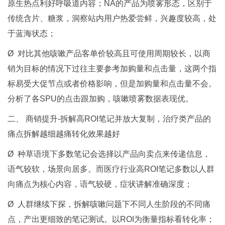
原生热点利好呼吸道内容；NA的产品为喷雾形态，区别于
传统含片、糖浆，洞察站内用户热爱尝鲜，兴趣度较高，处
于蓝海状态；
Ø 对比其他咳嗽产品客单价较高且可使用周期较长，以商
销为目标的情况下过往主要参考加购量和点击量，这两个指
标易受大促节点或者价格影响，但是加购量和点击量不会。
分析了各SPU的点击跟加购，咳嗽喷雾数据表现优。
二、 商销提升-拆解高ROI笔记并放大复制，治疗类产品的
痛点拆解越细越痛转化效果越好
Ø 种草语境下多数笔记会选择以产品向卖点来传递信息，
语气较软，场景向居多。而医疗行业高ROI笔记多数以人群
向痛点为核心内容，语气较硬，症状讲解准确深度；
Ø 人群继续下探，拆解咳嗽问题下不同人生阶段的不同痛
点，产出更细致的笔记测试。以ROI为衡量指标看转化率；