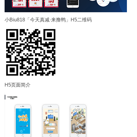
小Biu818「今天真减·来撸鸭」H5二维码
H5页面简介