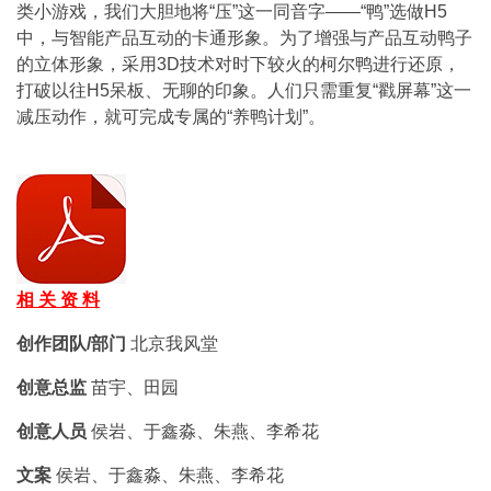
类小游戏，我们大胆地将“压”这一同音字——“鸭”选做H5
中，与智能产品互动的卡通形象。为了增强与产品互动鸭子
的立体形象，采用3D技术对时下较火的柯尔鸭进行还原，
打破以往H5呆板、无聊的印象。人们只需重复“戳屏幕”这一
减压动作，就可完成专属的“养鸭计划”。
相 关 资 料
创作团队/部门
北京我风堂
创意总监
苗宇、田园
创意人员
侯岩、于鑫淼、朱燕、李希花
文案
侯岩、于鑫淼、朱燕、李希花