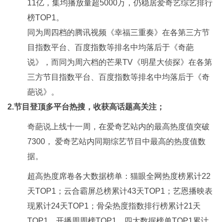
11亿，集均播放量超5000万，仍稳居爱奇艺综艺排行
榜TOP1。
同为周四档的腾讯视频《幸福三重奏》在各第三方节
目指数平台、百度指数等排名中均落后于《奇葩
说》，而同为周六档的芒果TV《明星大侦探》在各第
三方节目指数平台、百度指数等排名中均落后于《奇
葩说》。
2.节目登顶多平台热搜，收获高话题高关注；
奇葩说上线十一周，在爱奇艺站内的最高热度值突破
7300， 爱奇艺站内同期综艺节目中最高的热度值数
据。
超高热度席卷各大数据榜单：猫眼全网热度榜累计22
天TOP1；云合霸屏总榜累计43天TOP1；艺恩播映表
现累计24天TOP1；骨朵热度指数排行榜累计21天
TOP1，开播周周榜TOP1。四大数据榜单TOP1累计