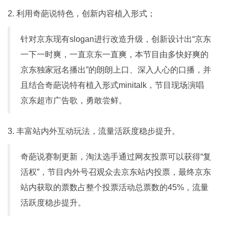
2. 利用奇葩说特色，创新内容植入形式；
针对京东现有slogan进行改造升级，创新设计出“京东
一下一时爽，一直京东一直爽，本节目由多快好爽的
京东独家冠名播出”的朗朗上口、深入人心的口播，并
且结合奇葩说特有植入形式minitalk，节目现场演唱
京东超市广告歌，勇敢尝鲜。
3. 丰富站内外互动玩法，流量活跃度稳步提升。
奇葩说赛制更新，淘汰选手通过网友投票可以获得“复
活权”，节目内外号召观众去京东站内投票，最终京东
站内获取的票数占整个投票活动总票数的45%，流量
活跃度稳步提升。