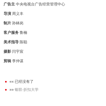
广告主
中央电视台广告经营管理中心
导演
周义丰
制片
孙林岗
客户服务
鲁楠
美术指导
陈聪
摄影
闫宇宸
剪辑
李仲谋
«« 已经没有了
»»
银联-折扣大学