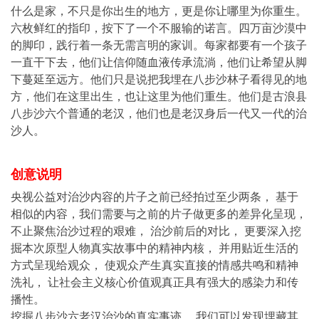
什么是家，不只是你出生的地方，更是你让哪里为你重生。
六枚鲜红的指印，按下了一个不服输的诺言。四万亩沙漠中
的脚印，践行着一条无需言明的家训。每家都要有一个孩子
一直干下去，他们让信仰随血液传承流淌，他们让希望从脚
下蔓延至远方。他们只是说把我埋在八步沙林子看得见的地
方，他们在这里出生，也让这里为他们重生。他们是古浪县
八步沙六个普通的老汉，他们也是老汉身后一代又一代的治
沙人。
创意说明
央视公益对治沙内容的片子之前已经拍过至少两条， 基于
相似的内容，我们需要与之前的片子做更多的差异化呈现，
不止聚焦治沙过程的艰难， 治沙前后的对比， 更要深入挖
掘本次原型人物真实故事中的精神内核， 并用贴近生活的
方式呈现给观众， 使观众产生真实直接的情感共鸣和精神
洗礼， 让社会主义核心价值观真正具有强大的感染力和传
播性。
挖掘八步沙六老汉治沙的真实事迹， 我们可以发现埋藏其