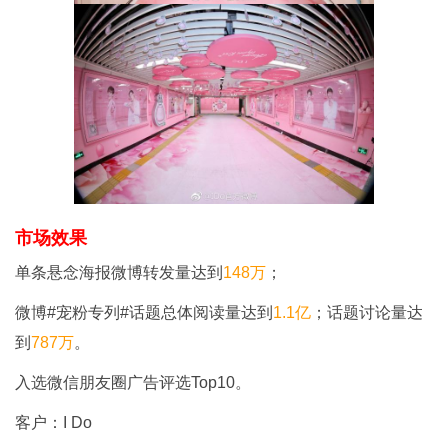
市场效果
单条悬念海报微博转发量达到
148万
；
微博#宠粉专列#话题总体阅读量达到
1.1亿
；话题讨论量达
到
787万
。
入选微信朋友圈广告评选Top10。
客户：I Do