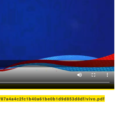
8/87a4a4c2fc1b40a61be0b1d9d853d8df/vivo.pdf