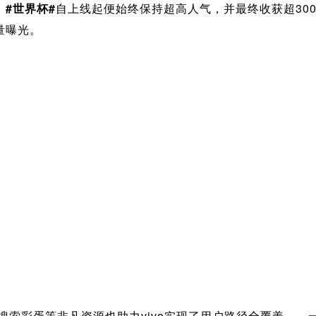
，
#世界杯#
自上线起便始终保持超高人气，并最终收获超300
量曝光。
索彩蛋等非凡资源也助力vivo实现了用户路径全覆盖——