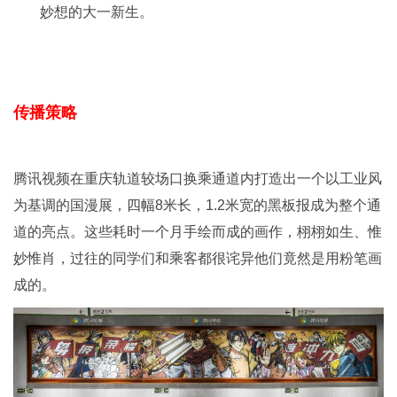
妙想的大一新生。
传播策略
腾讯视频在重庆轨道较场口换乘通道内打造出一个以工业风
为基调的国漫展，四幅8米长，1.2米宽的黑板报成为整个通
道的亮点。这些耗时一个月手绘而成的画作，栩栩如生、惟
妙惟肖，过往的同学们和乘客都很诧异他们竟然是用粉笔画
成的。