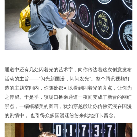
通道中还有几处闪着光的艺术字，向你传达着这次创意发布
活动的主旨——“闪光新国漫，闪闪发光”。整个腾讯视频打
造的主题空间内，你随处都可以看到闪着光的亮点，让你为
之停留。于是乎，较场口换乘通道一夜间变成了新晋的网红
景点，一幅幅精美的图画，犹如穿越般让你仿佛沉浸在国漫
的剧情中， 也引得众多国漫迷纷纷来此地打卡留念。