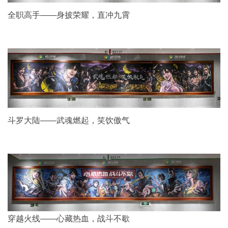
全职高手——身披荣耀，直冲九霄
斗罗大陆——武魂燃起，笑饮傲气
穿越火线——心藏热血，战斗不歇