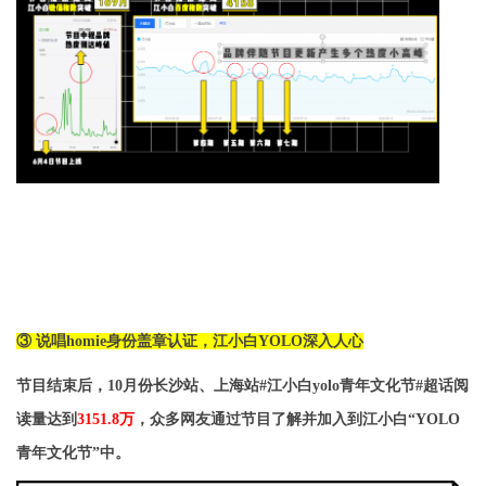
③
说唱
homie
身份盖章认证，江小白
YOLO
深入人心
节目结束后，
10
月份长沙站、上海站
#
江小白
yolo
青年文化节
#
超话阅
读量达到
3151.8
万
，众多网友通过节目了解并加入到江小白“
YOLO
青年文化节”中。