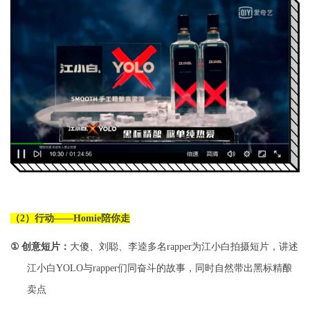
（
2
）行动
——Homie
陪你走
创意短片：
①
大傻、刘聪、李逵多名
rapper
为江小白拍摄短片，讲述
江小白
YOLO
与
rapper
们同奋斗的故事，同时自然带出黑标精酿
卖点