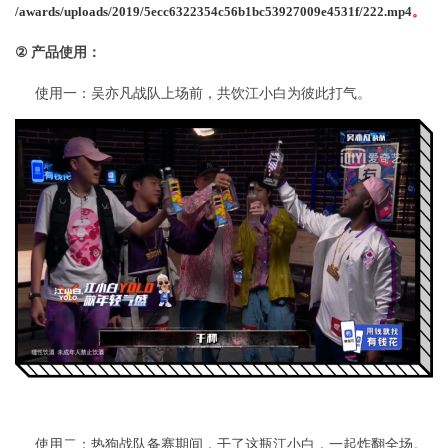
/awards/uploads/2019/5ecc6322354c56b1bc53927009e4531f/222.mp4
。
②
产品使用：
使用一：吴亦凡战队上场前，共饮江小白为彼此打气。
使用二：热狗战队备赛期间，干了这瓶江小白，一起炸翻全场。