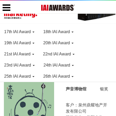
17th IAI Award
18th IAI Award
19th IAI Award
20th IAI Award
21st IAI Award
22nd IAI Award
23rd IAI Award
24th IAI Award
25th IAI Award
26th IAl Award
声音博物馆
银奖
客户：泉州鼎耀地产开
发有限公司