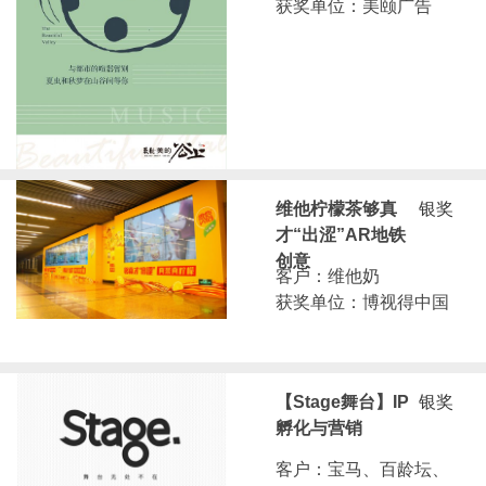
获奖单位：美颐广告
维他柠檬茶够真
银奖
才“出涩”AR地铁
创意
客户：维他奶
获奖单位：博视得中国
【Stage舞台】IP
银奖
孵化与营销
客户：宝马、百龄坛、