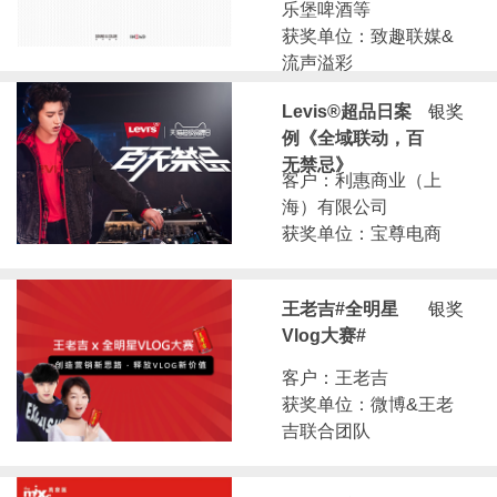
乐堡啤酒等
获奖单位：致趣联媒&
流声溢彩
Levis®超品日案
银奖
例《全域联动，百
无禁忌》
客户：利惠商业（上
海）有限公司
获奖单位：宝尊电商
王老吉#全明星
银奖
Vlog大赛#
客户：王老吉
获奖单位：微博&王老
吉联合团队